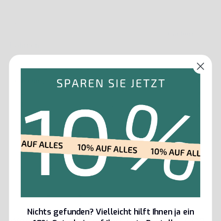
wohl komfortabelsten Outdoor-Rollator der Besco-Familie.
Was den SPRING CC auszeichnet, ist das Zusammenspiel
zweier Alleinstellungsmerkmale: Einerseits der
Carbon-
Rahmen
, der ihn deutlich leichter macht als vergleichbare
Aluminium-Modelle – was das Heben ins Auto und das
Manövrieren im Alltag spürbar erleichtert. Andererseits die
Federung
, die Stöße und Vibrationen auf Kopfsteinpflaster,
Kieswegen und unebenem Gelände abfedert, bevor sie Knie,
Hüfte oder Rücken erreichen. Wer einmal mit gefedettem
Rollator gegangen ist, möchte nicht mehr ohne.
Die
großen Lenkräder (Ø 250 mm)
rollen souverän über
alle Untergründe. Bodennah montierte Anti-Kippstützen
erleichtern das Überwinden von Bordsteinkanten,
Reflektoren sorgen für Sichtbarkeit im Straßenverkehr. Der
SPRING CC lässt sich per Griffband am gepolsterten Sitz mit
einem einzigen Handgriff zusammenklappen. Er ist für ein
Benutzergewicht bis
136 kg
zugelassen.
Nichts gefunden? Vielleicht hilft Ihnen ja ein